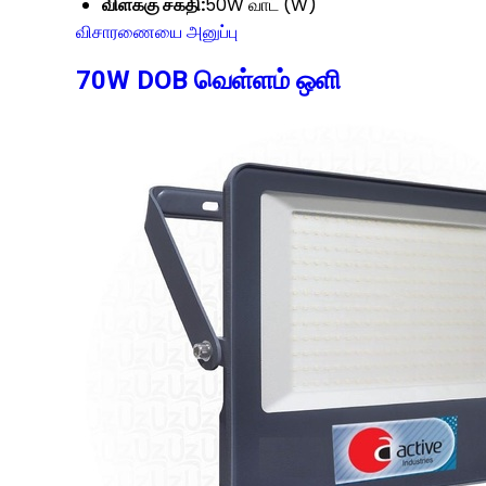
விளக்கு சக்தி:
50W வாட் (W)
விசாரணையை அனுப்பு
70W DOB வெள்ளம் ஒளி