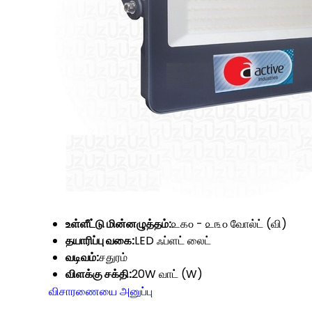
உள்ளீட்டு மின்னழுத்தம்:
௨௧௦ - ௨௩௦ வோல்ட் (வி)
தயாரிப்பு வகை:
LED ஃப்ளட் லைட்
வடிவம்:
சதுரம்
விளக்கு சக்தி:
20W வாட் (W)
விசாரணையை அனுப்பு