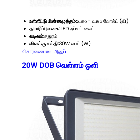
உள்ளீட்டு மின்னழுத்தம்:
௨௧௦ - ௨௩௦ வோல்ட் (வி)
தயாரிப்பு வகை:
LED ஃப்ளட் லைட்
வடிவம்:
சதுரம்
விளக்கு சக்தி:
30W வாட் (W)
விசாரணையை அனுப்பு
20W DOB வெள்ளம் ஒளி