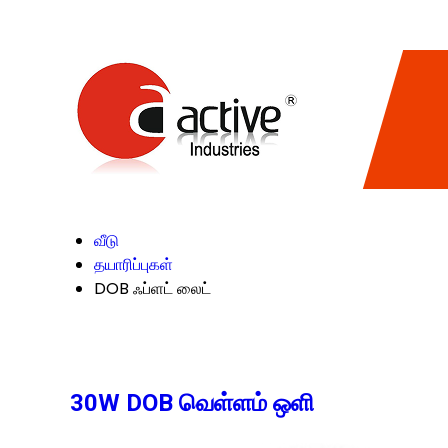
வீடு
தயாரிப்புகள்
DOB ஃப்ளட் லைட்
30W DOB வெள்ளம் ஒளி