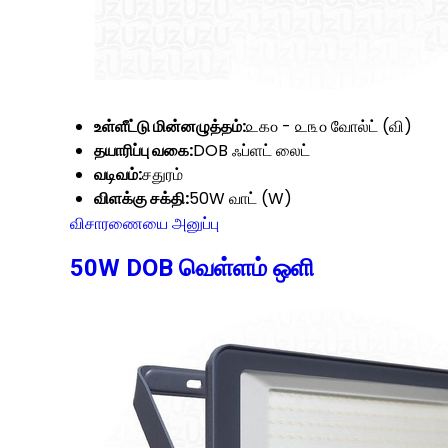
உள்ளீட்டு மின்னழுத்தம்:
௨௧௦ - ௨௩௦ வோல்ட் (வி)
தயாரிப்பு வகை:
DOB ஃப்ளட் லைட்
வடிவம்:
சதுரம்
விளக்கு சக்தி:
50W வாட் (W)
விசாரணையை அனுப்பு
50W DOB வெள்ளம் ஒளி