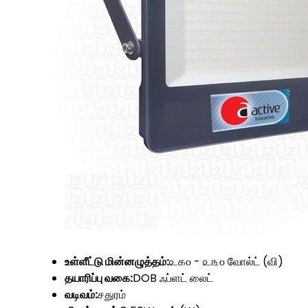
உள்ளீட்டு மின்னழுத்தம்:
௨௧௦ - ௨௩௦ வோல்ட் (வி)
தயாரிப்பு வகை:
DOB ஃப்ளட் லைட்
வடிவம்:
சதுரம்