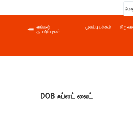
மொழ
எங்கள்
முகப்பு பக்கம்
நிறுவன
தயாரிப்புகள்
DOB ஃப்ளட் லைட்