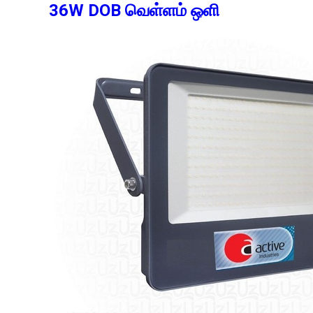
36W DOB வெள்ளம் ஒளி