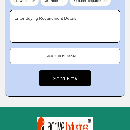
Get Quotation
Get Price List
Discuss Requirement
Enter Buying Requirement Details
கைபேசி number