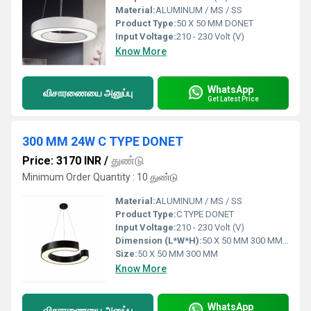
Material:
ALUMINUM / MS / SS
Product Type:
50 X 50 MM DONET
Input Voltage:
210 - 230 Volt (V)
Know More
WhatsApp
விசாரணையை அனுப்பு
Get Latest Price
300 MM 24W C TYPE DONET
Price: 3170 INR
/
துண்டு
Minimum Order Quantity : 10 துண்டு
Material:
ALUMINUM / MS / SS
Product Type:
C TYPE DONET
Input Voltage:
210 - 230 Volt (V)
Dimension (L*W*H):
50 X 50 MM 300 MM Millimeter (mm)
Size:
50 X 50 MM 300 MM
Know More
WhatsApp
விசாரணையை அனுப்பு