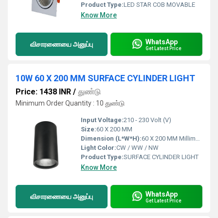
Product Type:
LED STAR COB MOVABLE
Know More
WhatsApp
விசாரணையை அனுப்பு
Get Latest Price
10W 60 X 200 MM SURFACE CYLINDER LIGHT
Price: 1438 INR
/
துண்டு
Minimum Order Quantity : 10 துண்டு
Input Voltage:
210 - 230 Volt (V)
Size:
60 X 200 MM
Dimension (L*W*H):
60 X 200 MM Millimeter (mm)
Light Color:
CW / WW / NW
Product Type:
SURFACE CYLINDER LIGHT
Know More
WhatsApp
விசாரணையை அனுப்பு
Get Latest Price