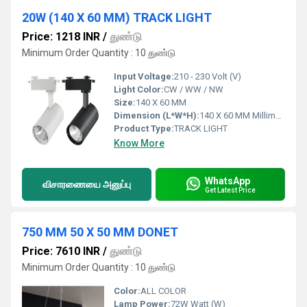
20W (140 X 60 MM) TRACK LIGHT
Price: 1218 INR
/
துண்டு
Minimum Order Quantity : 10 துண்டு
Input Voltage:
210 - 230 Volt (V)
Light Color:
CW / WW / NW
Size:
140 X 60 MM
Dimension (L*W*H):
140 X 60 MM Millimeter (mm)
Product Type:
TRACK LIGHT
Know More
WhatsApp
விசாரணையை அனுப்பு
Get Latest Price
750 MM 50 X 50 MM DONET
Price: 7610 INR
/
துண்டு
Minimum Order Quantity : 10 துண்டு
Color:
ALL COLOR
Lamp Power:
72W Watt (W)