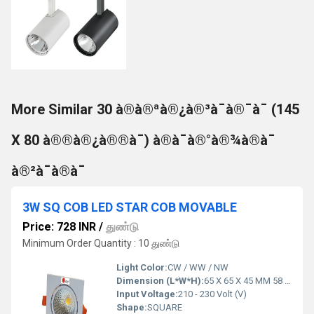
More Similar 30 à®à®ªà®¿à®³à¯à®¯à¯ (145
X 80 à®®à®¿à®®à¯) à®à¯à®°à®¾à®à¯
à®²à¯à®à¯
3W SQ COB LED STAR COB MOVABLE
Price: 728 INR
/
துண்டு
Minimum Order Quantity : 10 துண்டு
Light Color:
CW / WW / NW
Dimension (L*W*H):
65 X 65 X 45 MM 58 MM Millimeter (mm)
Input Voltage:
210 - 230 Volt (V)
Shape:
SQUARE