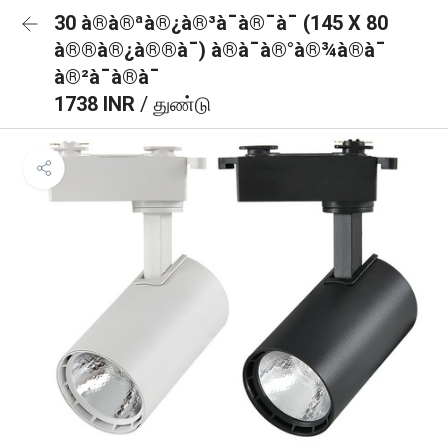
30 à®à®ªà®¿à®³à¯à®¯à¯ (145 X 80
à®®à®¿à®®à¯) à®à¯à®°à®¾à®à¯
à®²à¯à®à¯
1738 INR
/ துண்டு