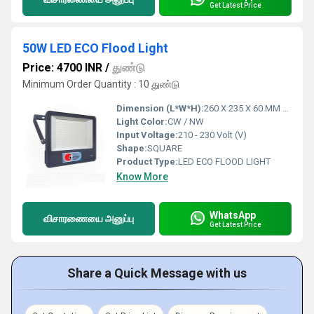
Get Latest Price
50W LED ECO Flood Light
Price: 4700 INR
/
துண்டு
Minimum Order Quantity : 10 துண்டு
Dimension (L*W*H):
260 X 235 X 60 MM Millimeter (mm)
Light Color:
CW / NW
Input Voltage:
210 - 230 Volt (V)
Shape:
SQUARE
Product Type:
LED ECO FLOOD LIGHT
Know More
WhatsApp
விசாரணையை அனுப்பு
Get Latest Price
Share a Quick Message with us